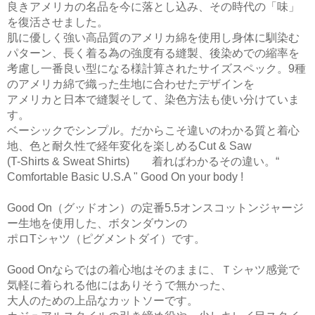
良きアメリカの名品を今に落とし込み、その時代の「味」
を復活させました。
肌に優しく強い高品質のアメリカ綿を使用し身体に馴染む
パターン、長く着る為の強度有る縫製、後染めでの縮率を
考慮し一番良い型になる様計算されたサイズスペック。9種
のアメリカ綿で織った生地に合わせたデザインを
アメリカと日本で縫製そして、染色方法も使い分けていま
す。
ベーシックでシンプル。だからこそ違いのわかる質と着心
地、色と耐久性で経年変化を楽しめるCut & Saw
(T-Shirts & Sweat Shirts) 着ればわかるその違い。“
Comfortable Basic U.S.A " Good On your body !
Good On（グッドオン）の定番5.5オンスコットンジャージ
ー生地を使用した、ボタンダウンの
ポロTシャツ（ピグメントダイ）です。
Good Onならではの着心地はそのままに、Ｔシャツ感覚で
気軽に着られる他にはありそうで無かった、
大人のための上品なカットソーです。