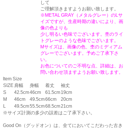
して
ご理解頂きますようお願い致します。
※METAL GRAY（メタルグレー）のLサ
イズですが、生産時期の違いにより、画
像の色よりも
少し明るい色味でございます。杢のライ
トグレーのような色味でございます。
Mサイズは、画像の色、杢のミディアム
グレーでございます。予めご了承下さ
い。
お色についてのご不明な点、詳細は、お
問い合わせ頂ますようお願い致します。
Item Size
SIZE
肩幅
身幅
着丈
袖丈
S
42.5cm
46cm
61.5cm
19cm
M
46cm
49.5cm
66cm
20cm
L
49.5cm
55.5cm
68.5cm
21cm
※サイズ計測の多少の誤差はご了承下さい。
Good On（グッドオン）は、全てにおいてこだわった古き