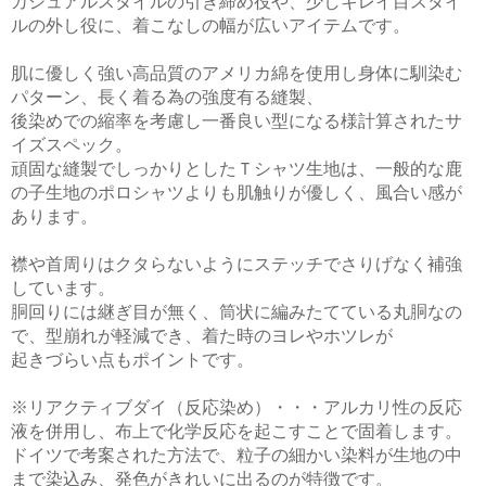
カジュアルスタイルの引き締め役や、少しキレイ目スタイ
ルの外し役に、着こなしの幅が広いアイテムです。
肌に優しく強い高品質のアメリカ綿を使用し身体に馴染む
パターン、長く着る為の強度有る縫製、
後染めでの縮率を考慮し一番良い型になる様計算されたサ
イズスペック。
頑固な縫製でしっかりとしたＴシャツ生地は、一般的な鹿
の子生地のポロシャツよりも肌触りが優しく、風合い感が
あります。
襟や首周りはクタらないようにステッチでさりげなく補強
しています。
胴回りには継ぎ目が無く、筒状に編みたてている丸胴なの
で、型崩れが軽減でき、着た時のヨレやホツレが
起きづらい点もポイントです。
※リアクティブダイ（反応染め）・・・アルカリ性の反応
液を併用し、布上で化学反応を起こすことで固着します。
ドイツで考案された方法で、粒子の細かい染料が生地の中
まで染込み、発色がきれいに出るのが特徴です。