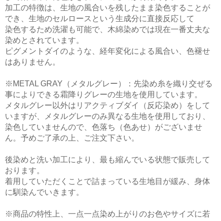
加工の特徴は、生地の風合いを残したまま染色することが
でき、生地のセルロースという生成分に直接反応して
染色するため洗濯も可能で、木綿染めでは現在一番丈夫な
染めとされています。
ピグメントダイのような、経年変化による風合い、色褪せ
はありません。
※METAL GRAY（メタルグレー）：先染め糸を織り交ぜる
事によりできる霜降りグレーの生地を使用しています。
メタルグレー以外はリアクティブダイ（反応染め）をして
いますが、メタルグレーのみ異なる生地を使用しており、
染色していませんので、色落ち（色あせ）がございませ
ん。予めご了承の上、ご注文下さい。
後染めと洗い加工により、最も縮んでいる状態で販売して
おります。
着用していただくことで詰まっている生地目が緩み、身体
に馴染んでいきます。
※商品の特性上、一点一点染め上がりのお色やサイズに若