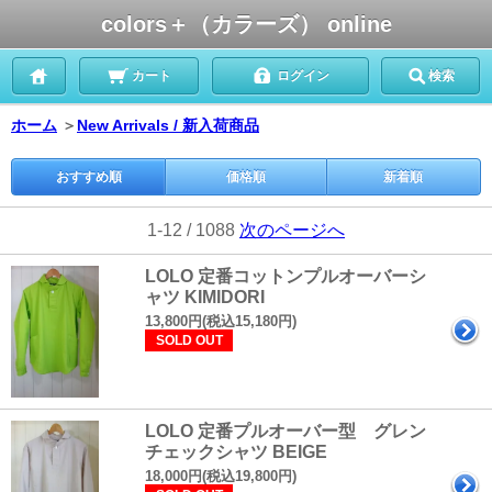
colors＋（カラーズ） online
カート
ログイン
検索
ホーム
＞
New Arrivals / 新入荷商品
おすすめ順
価格順
新着順
1-12 / 1088
次のページへ
LOLO 定番コットンプルオーバーシ
ャツ KIMIDORI
13,800円(税込15,180円)
SOLD OUT
LOLO 定番プルオーバー型 グレン
チェックシャツ BEIGE
18,000円(税込19,800円)