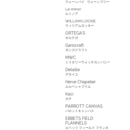
ウォーンバイ
ウォーンフリー
Le minor
ルミノア
WILLIAM LOCKIE
ウィリアムロッキー
ORTEGA'S
オルテガ
Ganscraft
ガンズクラフト
MWC
ミリタリーウォッチカンパニー
Detaille
デタイユ
Herve Chapelier
エルベシャプリエ
Kaci
カチ
PARROTT CANVAS
パロットキャンバス
EBBETS FIELD
FLANNELS
エベッツ フィールド フランネ