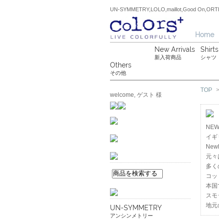
UN-SYMMETRY,LOLO,maillot,Good On
Home
New Arrivals
Shirts
新入荷商品
シャツ
Others
その他
TOP
welcome, ゲスト 様
NE
イギ
New
元々
多く
コッ
本国
スモ
地元
UN-SYMMETRY
アンシンメトリー