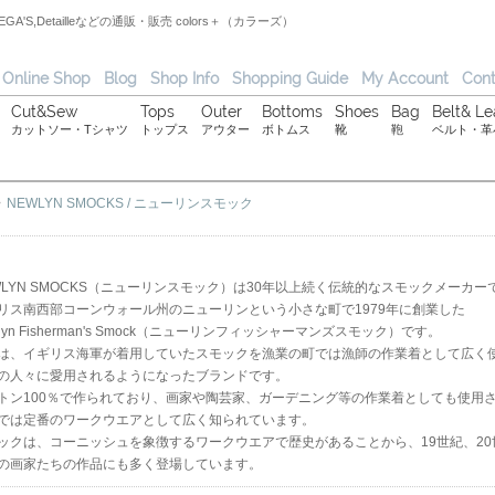
,ORTEGA'S,Detailleなどの通販・販売 colors＋（カラーズ）
Online Shop
Blog
Shop Info
Shopping Guide
My Account
Cont
Cut&Sew
Tops
Outer
Bottoms
Shoes
Bag
Belt& Le
カットソー・Tシャツ
トップス
アウター
ボトムス
靴
鞄
ベルト・革
>
NEWLYN SMOCKS / ニューリンスモック
WLYN SMOCKS（ニューリンスモック）は30年以上続く伝統的なスモックメーカー
リス南西部コーンウォール州のニューリンという小さな町で1979年に創業した
lyn Fisherman's Smock（ニューリンフィッシャーマンズスモック）です。
は、イギリス海軍が着用していたスモックを漁業の町では漁師の作業着として広く
の人々に愛用されるようになったブランドです。
トン100％で作られており、画家や陶芸家、ガーデニング等の作業着としても使用
では定番のワークウエアとして広く知られています。
ックは、コーニッシュを象徴するワークウエアで歴史があることから、19世紀、20
の画家たちの作品にも多く登場しています。