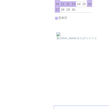
20
21
22
23
24
25
26
27
28
29
30
■
定休日
@colors_tweet からのツイート