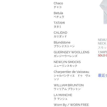
Chaco
チャコ
Betula
ベチュラ
TATAMI
タタミ
CALIDAD
カリダッド
NEWLY
Blundstone
NECK
ブランドストーン
スモッ
GUERNSEY WOOLLENS
7,500
SOLD 
ガンジーウーレンズ
NEWLYN SMOCKS
ニューリンスモック
Charpentier de Vaisseau
最近
シャルパンティエ ドゥ ヴェ
ッソ
WILLIAM BRUNTON
ウィリアム ブラントン
LA MANCHE
ラ マンシュ
Worn By / WORN FREE