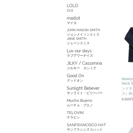
LOLO
ロロ
maillot
マイヨ
JOHN MASON SMITH
ジョンメイソンスミス
JANE SMITH
ジェーンスミス
Luv our days
ラブアワーデイズ
JILKY / Cassimina
ジルキー
カシミナ
Good On
Newly
グッドオン
Neck 
Sunlight Believer
ンドネ
サンライト・ビリーバー
ス）BL
8,500
Mucho Bueno
ムーチョ・ブエノ
TELOVIN’
テラビン
SANFRANCISCO HAT
サンフランシスコハット