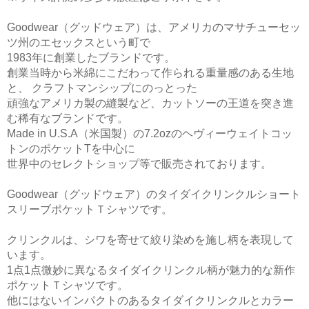
Goodwear（グッドウェア）は、アメリカのマサチューセッ
ツ州のエセックスという町で
1983年に創業したブランドです。
創業当時から米綿にこだわって作られる重量感のある生地
と、 クラフトマンシップにのっとった
頑強なアメリカ製の縫製など、カットソーの王道を突き進
む稀有なブランドです。
Made in U.S.A（米国製）の7.2ozのヘヴィーウェイトコッ
トンのポケットTを中心に
世界中のセレクトショップ等で販売されております。
Goodwear（グッドウェア）のタイダイクリンクルショート
スリーブポケットＴシャツです。
クリンクルは、シワを寄せて絞り染めを施し柄を表現して
います。
1点1点微妙に異なるタイダイクリンクル柄が魅力的な新作
ポケットＴシャツです。
他にはないインパクトのあるタイダイクリンクルとカラー