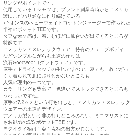
リングがポイントです。
使用しているＴシャツは、ブランド創業当時からアメリカ
製にこだわり頑なに作り続けている
7.2オンスのヘビーウェイトコットンジャージーで作られた
半袖のポケットTEEです。
タフな素材感は、着こむほどに風合いが出てくるところが
特徴です。
アメリカンアスレチックウェアー特有のチューブボディー
などシンプルながらも王道の作りは、
流石Goodwear（グッドウェア）です。
厚手でドライなタッチの生地ですので、夏でも一枚でざっ
くり着られて肌に張り付かないところも
人気の理由の一つです。
カラーリングも豊富で、色違いでストックできるところも
うれしいですね。
厚手の7.2ｏｚという打ち出しと、アメリカンアスレチック
ウェアーの王道的デザイン、
アメリカ製という非の打ちどころのない、ミニマリストに
もお勧めのS/S ポケットTEEです。
※タイダイ柄は１点１点柄の出方が異なります。