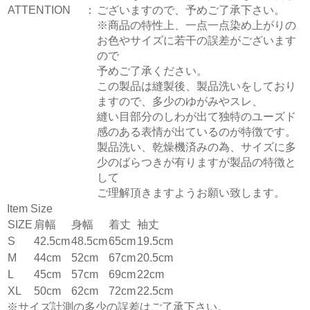
ATTENTION
：
ございますので、予めご了承下さい。
※商品の特性上、一点一点染め上がりの
お色やサイズに若干の誤差がございます
ので
予めご了承ください。
この製品は縫製後、製品洗いをしており
ますので、多少のゆがみやスレ、
縫い目部分のしわが出て独特のユーズド
感のある表情が出ているのが特徴です。
製品洗い、乾燥機済みの為、サイズに多
少のばらつきが有りますが製品の特徴と
して
ご理解頂きますようお願い致します。
Item Size
SIZE
肩幅
身幅
着丈
袖丈
S
42.5cm
48.5cm
65cm
19.5cm
M
44cm
52cm
67cm
20.5cm
L
45cm
57cm
69cm
22cm
XL
50cm
62cm
72cm
22.5cm
※サイズ計測の多少の誤差はご了承下さい。