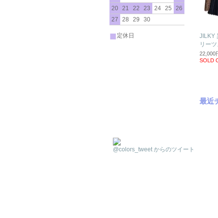
20
21
22
23
24
25
26
27
28
29
30
■
定休日
JILK
リーツ
22,00
SOLD 
最近
@colors_tweet からのツイート