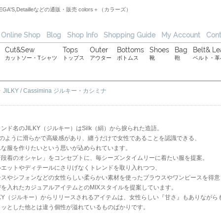
,ORTEGA'S,Detailleなどの通販・販売 colors＋（カラーズ）
Online Shop
Blog
Shop Info
Shopping Guide
My Account
Cont
Cut&Sew
Tops
Outer
Bottoms
Shoes
Bag
Belt& Le
カットソー・Tシャツ
トップス
アウター
ボトムス
靴
鞄
ベルト・革
>
JILKY / Cassimina ジルキー・カシミナ
ンド名のJILKY（ジルキー）はSilk（絹）から捩られた造語。
ilkのように滑らかで高級感があり、纏うだけで女性であることを認識できる、
んな服を作りたいという思いが込められています。
普段着のオシャレ」をコンセプトに、毎シーズンタイムリーに着たい服を提案。
ルエットやディテールにさりげなくトレンドを取り入れつつ、
ースやシフォンなどの女性らしい柔らかい素材を使ったブラウスやワンピースを得意
びを入れたカジュアルアイテムとのMIXスタイルを提案しています。
ILKY（ジルキー）からリリースされるアイテムは、女性らしい『甘さ』もありながら
リッとした他とは違う個性が溢れているものばかりです。