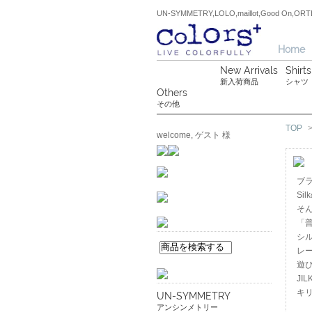
UN-SYMMETRY,LOLO,maillot,Good On
Home
New Arrivals
Shirts
新入荷商品
シャツ
Others
その他
TOP
welcome, ゲスト 様
ブラ
S
そ
「
シ
レ
遊
J
キ
UN-SYMMETRY
アンシンメトリー