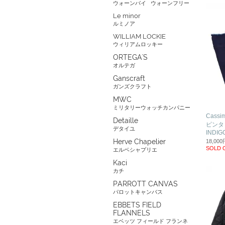
ウォーンバイ
ウォーンフリー
Le minor
ルミノア
WILLIAM LOCKIE
ウィリアムロッキー
ORTEGA'S
オルテガ
Ganscraft
ガンズクラフト
MWC
ミリタリーウォッチカンパニー
Cass
Detaille
ピン
デタイユ
INDIG
Herve Chapelier
18,00
SOLD 
エルベシャプリエ
Kaci
カチ
PARROTT CANVAS
パロットキャンバス
EBBETS FIELD
FLANNELS
エベッツ フィールド フランネ