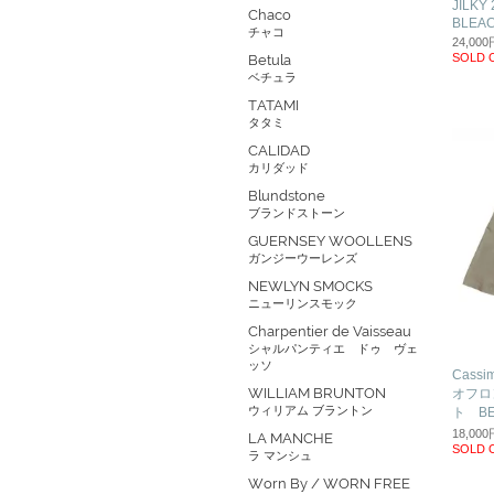
JILK
Chaco
BLEAC
チャコ
24,00
SOLD 
Betula
ベチュラ
TATAMI
タタミ
CALIDAD
カリダッド
Blundstone
ブランドストーン
GUERNSEY WOOLLENS
ガンジーウーレンズ
NEWLYN SMOCKS
ニューリンスモック
Charpentier de Vaisseau
シャルパンティエ ドゥ ヴェ
ッソ
Cass
WILLIAM BRUNTON
オフロ
ウィリアム ブラントン
ト BE
18,00
LA MANCHE
SOLD 
ラ マンシュ
Worn By / WORN FREE