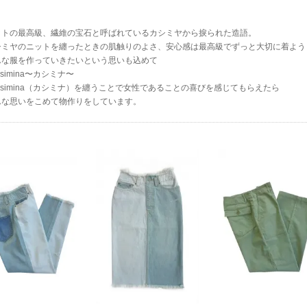
ットの最高級、繊維の宝石と呼ばれているカシミヤから捩られた造語。
シミヤのニットを纏ったときの肌触りのよさ、安心感は最高級でずっと大切に着よう
んな服を作っていきたいという思いも込めて
ssimina〜カシミナ〜
ssimina（カシミナ）を纏うことで女性であることの喜びを感じてもらえたら
んな思いをこめて物作りをしています。