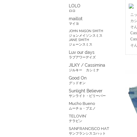
LOLO
ロロ
ニ
maillot
カ
マイヨ
そ
JOHN MASON SMITH
Ca
ジョンメイソンスミス
Ca
JANE SMITH
ジェーンスミス
そ
Luv our days
ラブアワーデイズ
JILKY / Cassimina
ジルキー
カシミナ
Good On
グッドオン
Sunlight Believer
サンライト・ビリーバー
Mucho Bueno
ムーチョ・ブエノ
TELOVIN’
テラビン
SANFRANCISCO HAT
サンフランシスコハット