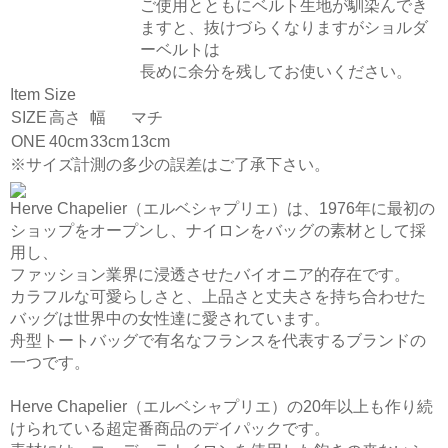
ご使用とともにベルト生地が馴染んでき
ますと、抜けづらくなりますがショルダ
ーベルトは
長めに余分を残してお使いください。
Item Size
SIZE
高さ
幅
マチ
ONE
40cm
33cm
13cm
※サイズ計測の多少の誤差はご了承下さい。
Herve Chapelier（エルベシャプリエ）は、1976年に最初の
ショップをオープンし、ナイロンをバッグの素材として採
用し、
ファッション業界に浸透させたバイオニア的存在です。
カラフルな可愛らしさと、上品さと丈夫さを持ち合わせた
バッグは世界中の女性達に愛されています。
舟型トートバッグで有名なフランスを代表するブランドの
一つです。
Herve Chapelier（エルベシャプリエ）の20年以上も作り続
けられている超定番商品のデイパックです。