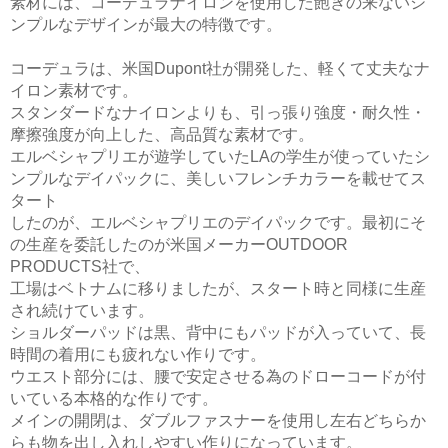
素材には、コーデュラナイロンを使用した飽きの来ないシ
ンプルなデザインが最大の特徴です。
コーデュラは、米国Dupont社が開発した、軽くて丈夫なナ
イロン素材です。
スタンダードなナイロンよりも、引っ張り強度・耐久性・
摩擦強度が向上した、高品質な素材です。
エルベシャプリエが遊学していたLAの学生が使っていたシ
ンプルなデイパックに、美しいフレンチカラーを載せてス
タート
したのが、エルベシャプリエのデイパックです。最初にそ
の生産を委託したのが米国メーカーOUTDOOR
PRODUCTS社で、
工場はベトナムに移りましたが、スタート時と同様に生産
され続けています。
ショルダーパッドは黒、背中にもパッドが入っていて、長
時間の着用にも疲れない作りです。
ウエスト部分には、腰で安定させる為のドローコードが付
いている本格的な作りです。
メインの開閉は、ダブルファスナーを使用し左右どちらか
らも物を出し入れしやすい作りになっています。