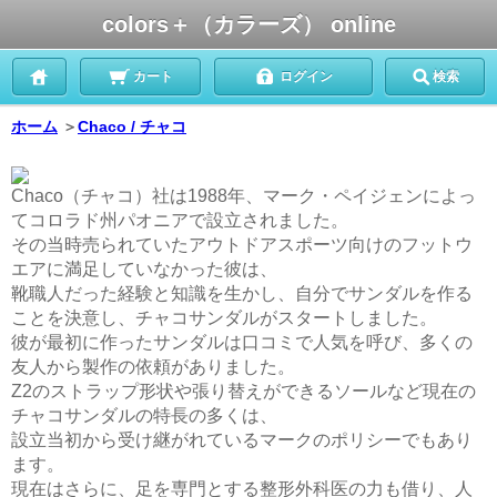
colors＋（カラーズ） online
カート
ログイン
検索
ホーム
＞
Chaco / チャコ
Chaco（チャコ）社は1988年、マーク・ペイジェンによっ
てコロラド州パオニアで設立されました。
その当時売られていたアウトドアスポーツ向けのフットウ
エアに満足していなかった彼は、
靴職人だった経験と知識を生かし、自分でサンダルを作る
ことを決意し、チャコサンダルがスタートしました。
彼が最初に作ったサンダルは口コミで人気を呼び、多くの
友人から製作の依頼がありました。
Z2のストラップ形状や張り替えができるソールなど現在の
チャコサンダルの特長の多くは、
設立当初から受け継がれているマークのポリシーでもあり
ます。
現在はさらに、足を専門とする整形外科医の力も借り、人